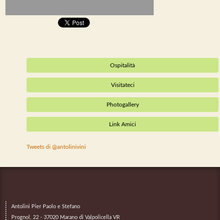
Ospitalità
Visitateci
Photogallery
Link Amici
Tweets di @antolinivini
Antolini Pier Paolo e Stefano
Prognol, 22 - 37020 Marano di Valpolicella VR